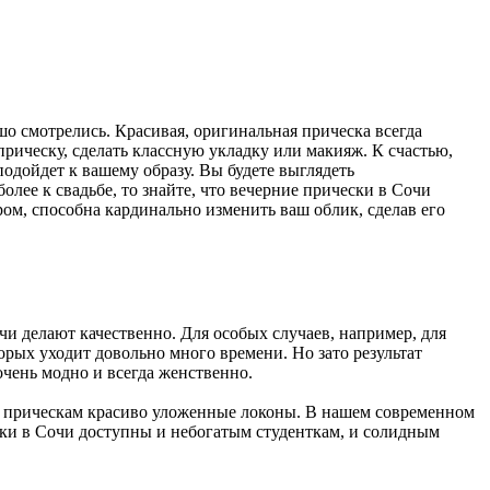
о смотрелись. Красивая, оригинальная прическа всегда
рическу, сделать классную укладку или макияж. К счастью,
одойдет к вашему образу. Вы будете выглядеть
олее к свадьбе, то знайте, что вечерние прически в Сочи
м, способна кардинально изменить ваш облик, сделав его
чи делают качественно. Для особых случаев, например, для
орых уходит довольно много времени. Но зато результат
очень модно и всегда женственно.
м прическам красиво уложенные локоны. В нашем современном
ски в Сочи доступны и небогатым студенткам, и солидным