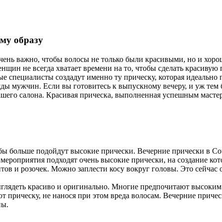
му образу
ень важно, чтобы волосы не только были красивыми, но и хорош
щин не всегда хватает времени на то, чтобы сделать красивую п
 специалисты создадут именно ту прическу, которая идеально п
ды мужчин. Если вы готовитесь к выпускному вечеру, и уж тем б
его салона. Красивая прическа, выполненная успешным мастеро
ьбы больше подойдут высокие прически. Вечерние прически в Со
 мероприятия подходят очень высокие прически, на создание кот
тов и розочек. Можно заплести косу вокруг головы. Это сейчас 
ыглядеть красиво и оригинально. Многие предпочитают высоки
т прическу, не нанося при этом вреда волосам. Вечерние приче
ны.