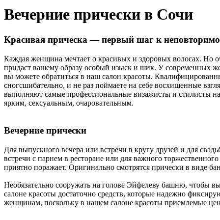
Вечерние прически в Сочи
Красивая прическа — первый шаг к неповторимо
Каждая женщина мечтает о красивых и здоровых волосах. Но оч
придаст вашему образу особый изыск и шик. У современных жен
вы можете обратиться в наш салон красоты. Квалифицированные
сногсшибательно, и не раз поймаете на себе восхищенные взгля
выполняют самые профессиональные визажисты и стилисты наш
ярким, сексуальным, очаровательным.
Вечерние прически
Для выпускного вечера или встречи в кругу друзей и для свад
встречи с парнем в ресторане или для важного торжественного
приятно поражает. Оригинально смотрятся прически в виде бан
Необязательно сооружать на голове Эйфелеву башню, чтобы в
салоне красоты достаточно средств, которые надежно фиксирую
женщинам, поскольку в нашем салоне красоты приемлемые це