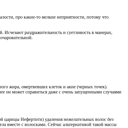
талости, про
какие-то
мелкие неприятности, потому что
й. Исчезают раздражительность и суетливость в манерах,
 очаровательной.
ого жира, омертвевших клеток и акне (черных точек).
енее он может справиться даже с очень запущенными случаями
ой царицы Нефертити) удаления нежелательных волос без
ела вместе с волосками. Сейчас альтернативой такой массы