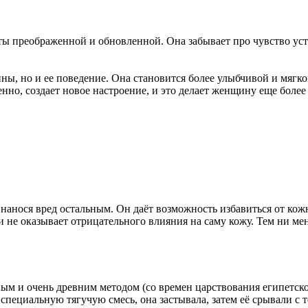
ты преображенной и обновленной. Она забывает про чувство ус
ы, но и ее поведение. Она становится более улыбчивой и мягко
но, создает новое настроение, и это делает женщину еще более
нанося вред остальным. Он даёт возможность избавиться от кожн
и не оказывает отрицательного влияния на саму кожу. Тем ни м
ным и очень древним методом (со времен царствования египетск
пециальную тягучую смесь, она застывала, затем её срывали с т