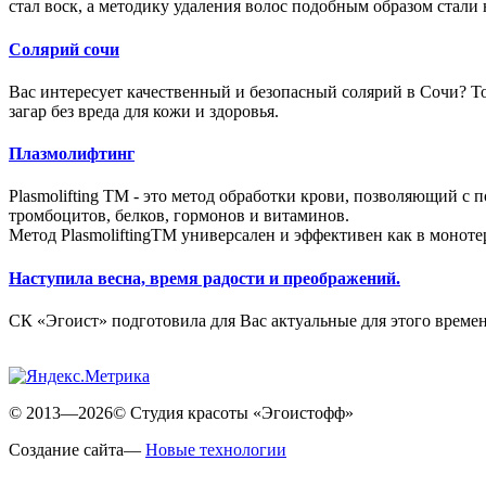
стал воск, а методику удаления волос подобным образом стали
Солярий сочи
Вас интересует качественный и безопасный солярий в Сочи? Т
загар без вреда для кожи и здоровья.
Плазмолифтинг
Plasmolifting TM - это метод обработки крови, позволяющий с
тромбоцитов, белков, гормонов и витаминов.
Метод PlasmoliftingTM универсален и эффективен как в моноте
Наступила весна, время радости и преображений.
СК «Эгоист» подготовила для Вас актуальные для этого време
© 2013—2026© Студия красоты «Эгоистофф»
Создание сайта—
Новые технологии